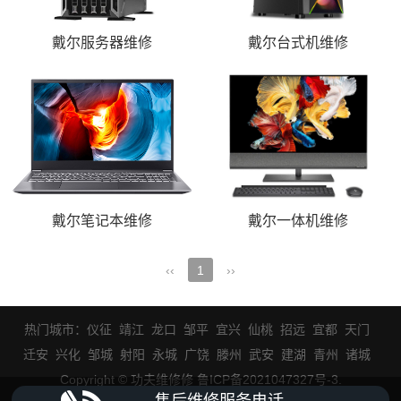
戴尔服务器维修
戴尔台式机维修
戴尔笔记本维修
戴尔一体机维修
‹‹
1
››
热门城市：
仪征
靖江
龙口
邹平
宜兴
仙桃
招远
宜都
天门
迁安
兴化
邹城
射阳
永城
广饶
滕州
武安
建湖
青州
诸城
Copyright © 功夫维修修 鲁ICP备2021047327号-3
.